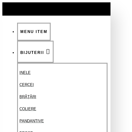
MENU ITEM
BIJUTERII
INELE
CERCEI
BRĂŢĂRI
COLIERE
PANDANTIVE