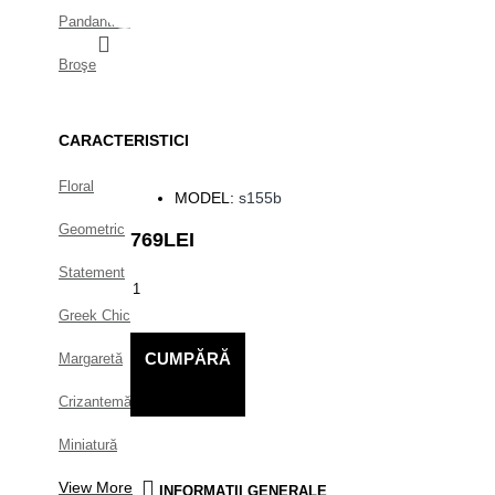
Pandantive
Broşe
CARACTERISTICI
Floral
MODEL:
s155b
Geometric
769LEI
Statement
Greek Chic
CUMPĂRĂ
Margaretă
Crizantemă
Miniatură
View More
INFORMAŢII GENERALE