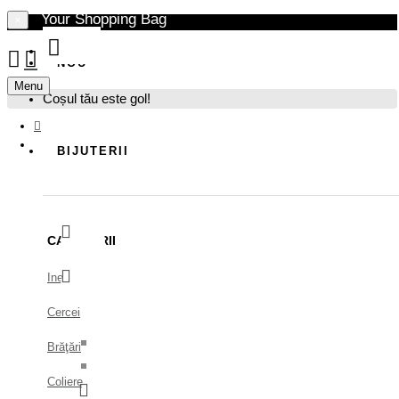
Your Shopping Bag
×
NOU
Menu
Coșul tău este gol!
BIJUTERII
CATEGORII
Inele
Cercei
Brăţări
Coliere