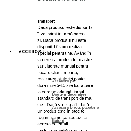
Transport
Dacă produsul este disponibil
îl vei primi în următoarea
zi. Dacă produsul nu este
disponibil îl vom realiza
ACCESORII
special pentru tine. Avănd în
vedere că produsele noastre
sunt lucrate manual pentru
fiecare client în parte,
realizarea bijuteriei poate
Accesorii păr
dura între 5-15 zile lucrătoare
la care se adaugă timpul
Bijuterii decorative
standard de transport de mai
sus. Dacă vrei sa aflii dacă
Accesorii birou, papetărie
un produs este în stoc te
rugăm să ne contactezi la
Butoni
adresa de email
thalloromania@gmail.com