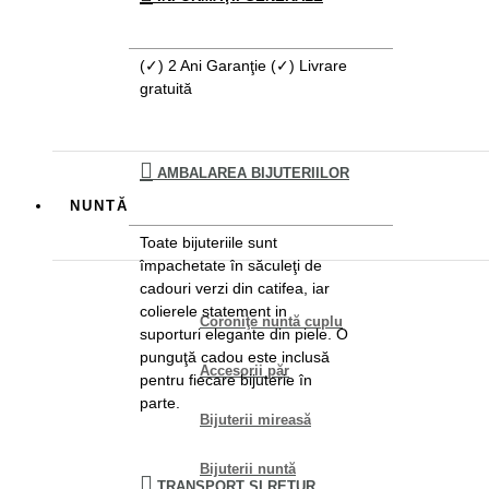
(✓) 2 Ani Garanţie (✓) Livrare
gratuită
AMBALAREA BIJUTERIILOR
NUNTĂ
Toate bijuteriile sunt
împachetate în săculeţi de
cadouri verzi din catifea, iar
colierele statement in
Coroniţe nuntă cuplu
suporturi elegante din piele. O
punguţă cadou este inclusă
Accesorii păr
pentru fiecare bijuterie în
parte.
Bijuterii mireasă
Bijuterii nuntă
TRANSPORT ŞI RETUR