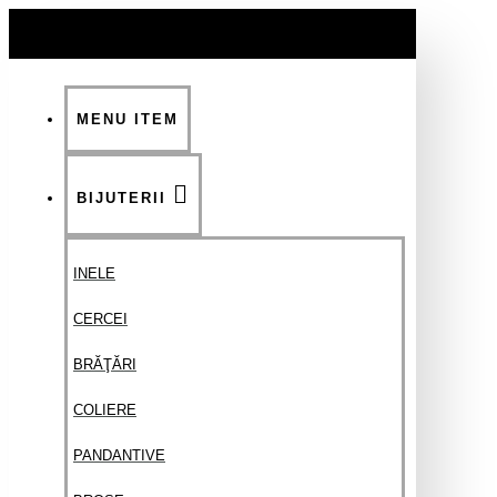
MENU ITEM
BIJUTERII
INELE
CERCEI
BRĂŢĂRI
COLIERE
PANDANTIVE