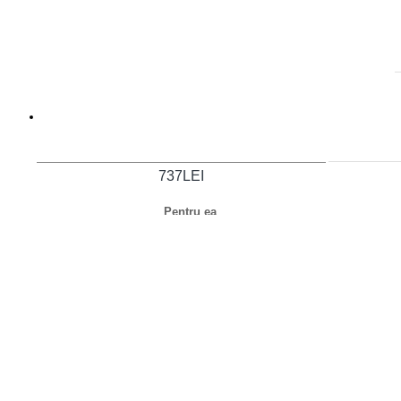
CADOURI
737LEI
Pentru ea
Pentru el
Pentru acasă
​Cadouri corporate
Cadouri nuntă