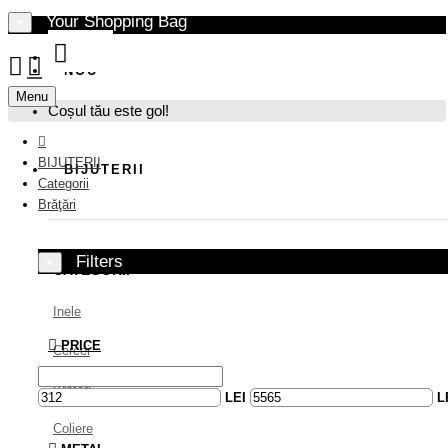
Your Shopping Bag
×
NOU
Menu
Coșul tău este gol!
BIJUTERII
BIJUTERII
Categorii
Brăţări
Filters
×
CATEGORII
Inele
PRICE
Cercei
Brăţări
LEI
L
Coliere