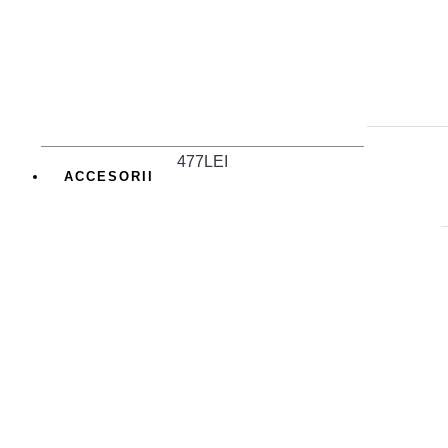
477LEI
ACCESORII
Accesorii păr
Bijuterii decorative
Accesorii birou, papetărie
Butoni